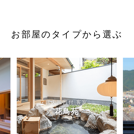
お部屋のタイプから選ぶ
露天風呂付 客室
花鳥苑